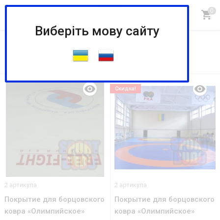
Виберіть мову сайту
опт
По запросу «опт» найдено 23 шт.
Скидка!
2 артикула
2 артикула
Покрытие для борцовского
Покрытие для борцовского
ковра «Олимпийское»
ковра «Олимпийское»