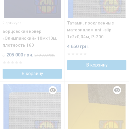
Татами, проклеенные
2 артикула
материалом anti-slip
Борцовский ковёр
1х2х0,04м, Р-200
«Олимпийский» 10мх10м,
плотность 160
4 650 грн.
205 000 грн.
210 000 грн.
от
В корзину
В корзину