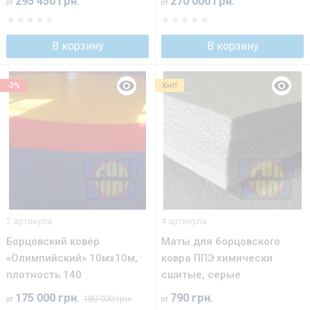
295 450 грн.
270 000 грн.
от
от
В корзину
В корзину
-3%
Хит!
2 артикула
4 артикула
Борцовский ковёр
Маты для борцовского
«Олимпийский» 10мх10м,
ковра ППЭ химически
плотность 140
сшитые, серые
175 000 грн.
790 грн.
180 000 грн.
от
от