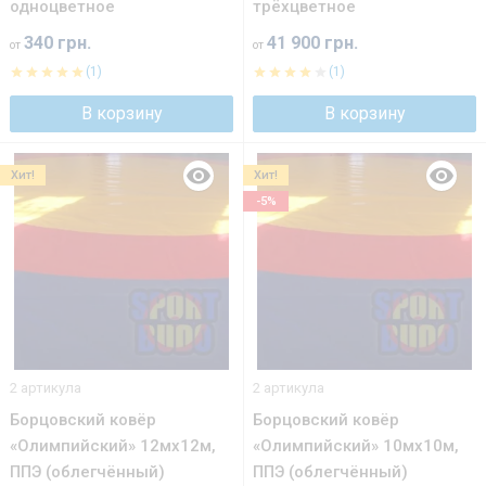
одноцветное
трёхцветное
340 грн.
41 900 грн.
от
от
(1)
(1)
В корзину
В корзину
Хит!
Хит!
-5%
2 артикула
2 артикула
Борцовский ковёр
Борцовский ковёр
«Олимпийский» 12мх12м,
«Олимпийский» 10мх10м,
ППЭ (облегчённый)
ППЭ (облегчённый)