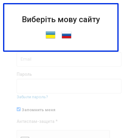
Виберіть мову сайту
Логин
Email
Пароль
Забыли пароль?
Запомнить меня
Антиспам-защита *