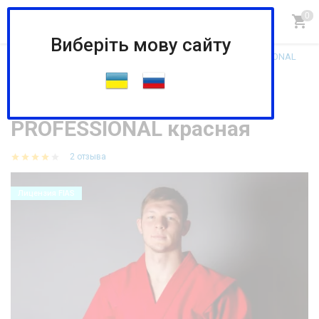
Виберіть мову сайту
Главная
КУРТКИ И ШОРТЫ ДЛЯ САМБО
STELS PROFESSIONAL
Куртка самбо STELS PROFESSIONAL красная
Куртка самбо STELS
PROFESSIONAL красная
2 отзыва
Лицензия FIAS