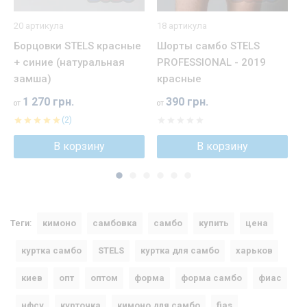
20 артикула
18 артикула
1
Борцовки STELS красные
Шорты самбо STELS
К
+ синие (натуральная
PROFESSIONAL - 2019
P
замша)
красные
от
1 270 грн.
390 грн.
от
от
(2)
В корзину
В корзину
Теги:
кимоно
самбовка
самбо
купить
цена
куртка самбо
STELS
куртка для самбо
харьков
киев
опт
оптом
форма
форма самбо
фиас
нфсу
курточка
кимоно для самбо
fias