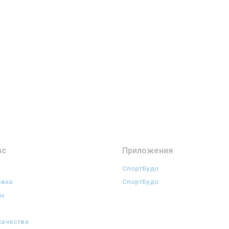
ас
Приложения
СпортБудо
авка
СпортБудо
ры
качества