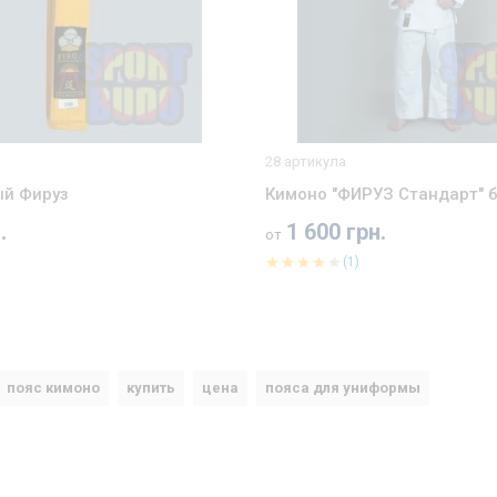
28 артикула
ый Фируз
Кимоно "ФИРУЗ Стандарт" 
.
1 600 грн.
от
(1)
пояс кимоно
купить
цена
пояса для униформы
Пояс оранжевый Фируз