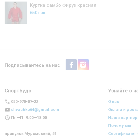
Куртка самбо Фируз красная
650 грн.
Подписывайтесь на нас
СпортБудо
Узнайте о н
050-970-07-22
О нас
shvachko64@gmail.com
Оплата и дост
Пн—Пт 9:00—18:00
Наши партне
Почему мы
провулок Муромський, 51
Сертификаты 