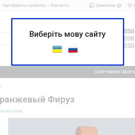
Сертификаты качества
Контакты
Сравнение
0
050
Пн—Пт
9:00—18:00
Виберіть мову сайту
098
shvachko64@gmail.com
050
СПОРТИВНОЕ ОБОРУ
з
оранжевый Фируз
писать отзыв