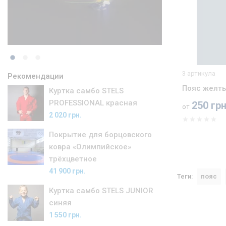
Пояс чёрный Фируз
3 артикула
Рекомендации
Пояс желт
350 грн.
Куртка самбо STELS
PROFESSIONAL красная
250 грн
от
2 020 грн.
Покрытие для борцовского
ковра «Олимпийское»
трёхцветное
41 900 грн.
Теги:
пояс
Куртка самбо STELS JUNIOR
синяя
1 550 грн.