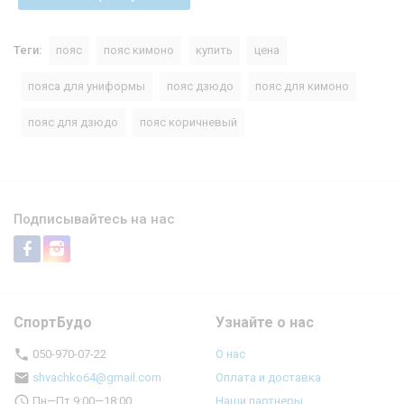
Теги:
пояс
пояс кимоно
купить
цена
пояса для униформы
пояс дзюдо
пояс для кимоно
пояс для дзюдо
пояс коричневый
Подписывайтесь на нас
СпортБудо
Узнайте о нас
050-970-07-22
О нас
shvachko64@gmail.com
Оплата и доставка
Пн—Пт 9:00—18:00
Наши партнеры