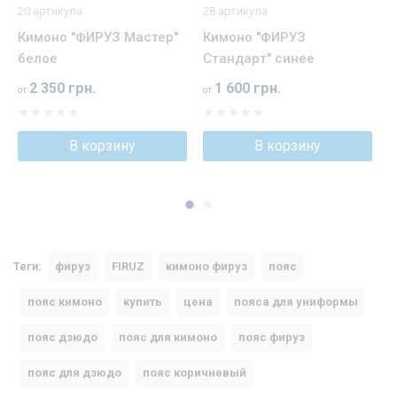
20 артикула
28 артикула
6
Кимоно "ФИРУЗ Мастер"
Кимоно "ФИРУЗ
Н
белое
Стандарт" синее
л
2 350 грн.
1 600 грн.
от
от
о
В корзину
В корзину
Теги:
фируз
FIRUZ
кимоно фируз
пояс
пояс кимоно
купить
цена
пояса для униформы
пояс дзюдо
пояс для кимоно
пояс фируз
пояс для дзюдо
пояс коричневый