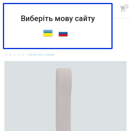
Виберіть мову сайту
Главная
КИМОНО
Пояса для униформы
Пояс коричневый Фируз
Пояс коричневый Фируз
Написать отзыв