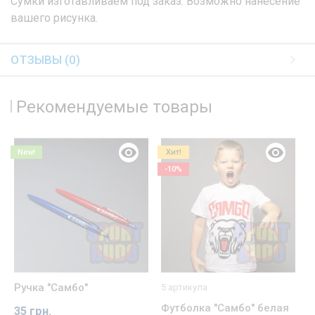
Сумки изготавливаем под заказ. Возможно нанесение
вашего рисунка.
ОТЗЫВЫ (0)
Рекомендуемые товары
New!
Хит!
-10%
Ручка "Самбо"
М
5 артикула
Футболка "Самбо" белая
35 грн.
5