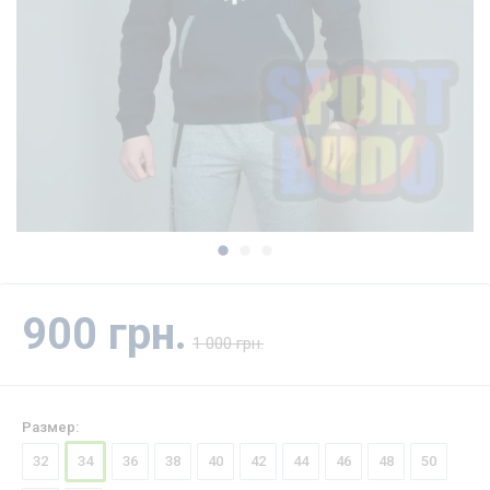
900 грн.
1 000 грн.
Размер:
32
34
36
38
40
42
44
46
48
50