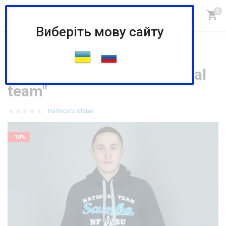
Виберіть мову сайту
Главная
СПОРТИВНАЯ ОДЕЖДА И СУМКИ
Толстовка "SAMBO-national team"
Толстовка "SAMBO-national
team"
Написать отзыв
-10%