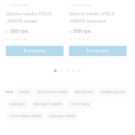
11 артикула
11 артикула
1
Шорты самбо STELS
Шорты самбо STELS
К
JUNIOR синие
JUNIOR красные
J
300 грн.
300 грн.
от
от
от
В корзину
В корзину
Теги:
самбо
футболка самбо
футболка
самбо дзюдо
свитшот
свитшот самбо
толстовка
толстовка самбо
одежда самбо