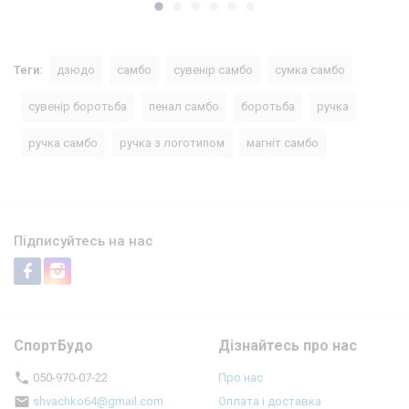
Теги:
дзюдо
самбо
сувенір самбо
сумка самбо
сувенір боротьба
пенал самбо
боротьба
ручка
ручка самбо
ручка з логотипом
магніт самбо
Підписуйтесь на нас
СпортБудо
Дізнайтесь про нас
050-970-07-22
Про нас
shvachko64@gmail.com
Оплата і доставка