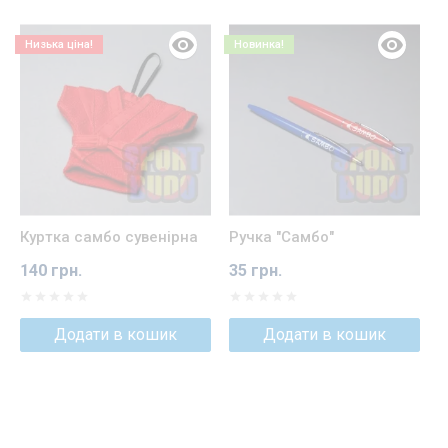
Низька ціна!
Новинка!
Куртка самбо сувенірна
Ручка "Самбо"
Ш
140 грн.
35 грн.
4
Додати в кошик
Додати в кошик