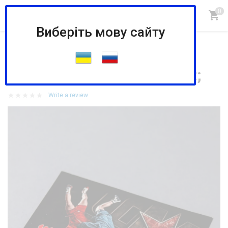
Виберіть мову сайту
Головна
Магазин
СУВЕНИРНАЯ ПРОДУКЦИЯ
СУВЕНІРНА ПРОДУКЦІЯ
Магніт &quot;Самбо&quot;
Магніт &quot;Самбо&quot;
Write a review