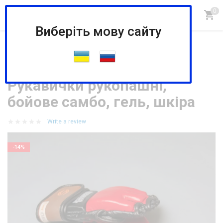
Виберіть мову сайту
Головна
Магазин
ЭКИПИРОВКА ДЛЯ ЕДИНОБОРСТВ
Екіпірування для єдиноборств
Рукавички рукопашні, бойове самбо, гель, шкіра
Рукавички рукопашні,
бойове самбо, гель, шкіра
Write a review
-14%