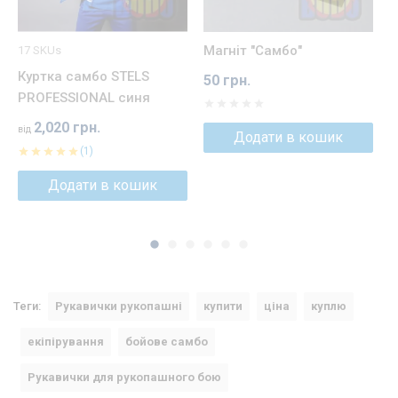
Магніт "Самбо"
Ш
17 SKUs
Куртка самбо STELS
50 грн.
4
PROFESSIONAL синя
2,020 грн.
від
Додати в кошик
(1)
Додати в кошик
Теги:
Рукавички рукопашні
купити
ціна
куплю
екіпірування
бойове самбо
Рукавички для рукопашного бою