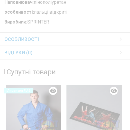
Наповнювач:
пінополіуретан
особливості:
пальці відкриті
Виробник:
SPRINTER
ОСОБЛИВОСТІ
ВІДГУКИ (0)
Супутні товари
Лицензия FIAS