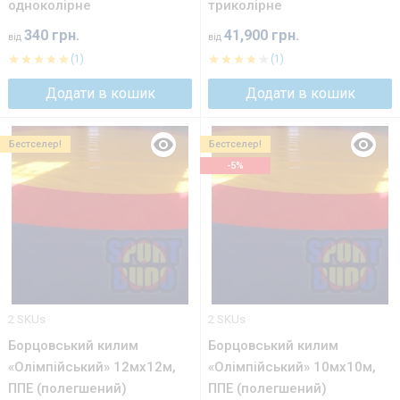
одноколірне
триколірне
340 грн.
41,900 грн.
від
від
(1)
(1)
Додати в кошик
Додати в кошик
Бестселер!
Бестселер!
-5%
2 SKUs
2 SKUs
Борцовський килим
Борцовський килим
«Олімпійський» 12мх12м,
«Олімпійський» 10мх10м,
ППЕ (полегшений)
ППЕ (полегшений)