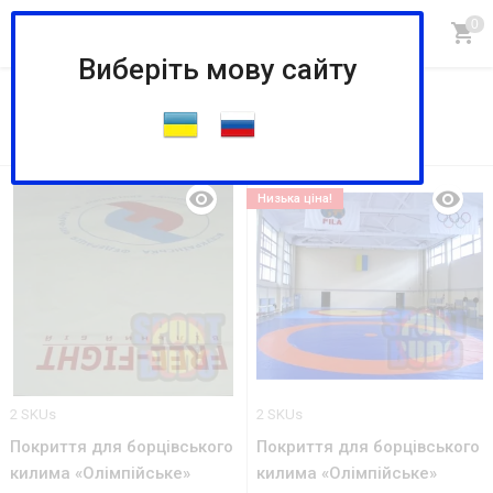
Виберіть мову сайту
вільної
За запитом вільної знайдено 8 шт.
Низька ціна!
2 SKUs
2 SKUs
Покриття для борцівського
Покриття для борцівського
килима «Олімпійське»
килима «Олімпійське»