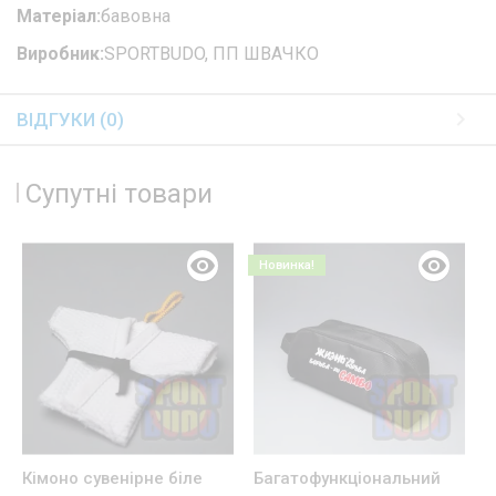
Матеріал:
бавовна
Виробник:
SPORTBUDO, ПП ШВАЧКО
ВІДГУКИ (0)
Супутні товари
Новинка!
Кімоно сувенірне біле
Багатофункціональний
1