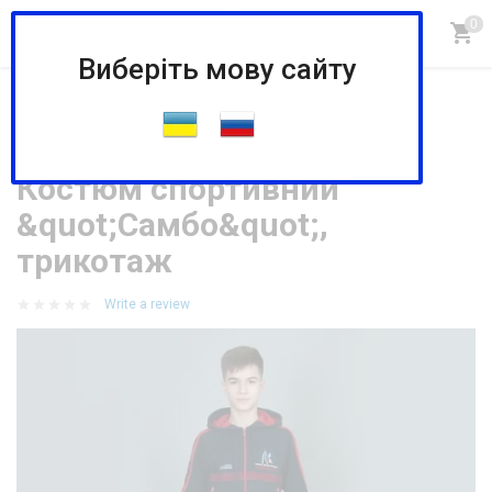
Виберіть мову сайту
Головна
Магазин
СПОРТИВНАЯ ОДЕЖДА И СУМКИ
СПОРТИВНИЙ ОДЯГ І СУМКИ
Костюм спортивний &quot;Самбо&quot;, трикотаж
Костюм спортивний
&quot;Самбо&quot;,
трикотаж
Write a review