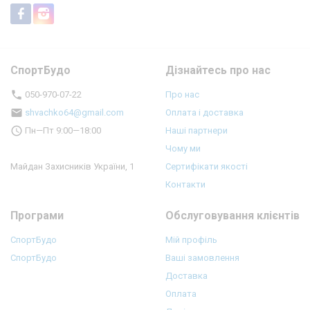
СпортБудо
Дізнайтесь про нас
050-970-07-22
Про нас
shvachko64@gmail.com
Оплата і доставка
Пн—Пт 9:00—18:00
Наші партнери
Чому ми
Майдан Захисників України, 1
Сертифікати якості
Контакти
Програми
Обслуговування клієнтів
СпортБудо
Мій профіль
СпортБудо
Ваші замовлення
Доставка
Оплата