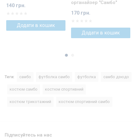
органайзер "Самбо"
Ш
140 грн.
с
170 грн.
ві
Додати в кошик
Додати в кошик
Теги:
самбо
футболка самбо
футболка
самбо дзюдо
костюм самбо
костюм спортивний
костюм трикотажний
костюм спортивний самбо
Підписуйтесь на нас